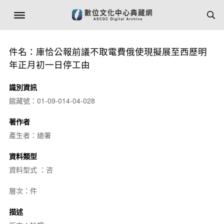
件名：庫恰公報前議不取電費俄使現擬展至西歷明
年正月初一日停工由
識別資訊
館藏號：01-09-014-04-028
著作者
產生者：總署
資料類型
資料型式 ：咨
層次：件
描述