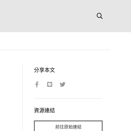
分享本文
資源連結
前往原始連結