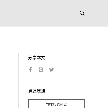
分享本文
資源連結
前往原始連結