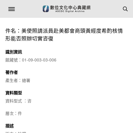
件名：美使照請派員赴美都會商頭黃經度希酌核情
形能否照辦切實咨復
識別資訊
館藏號：01-09-003-03-006
著作者
產生者：總署
資料類型
資料型式 ：咨
層次：件
描述