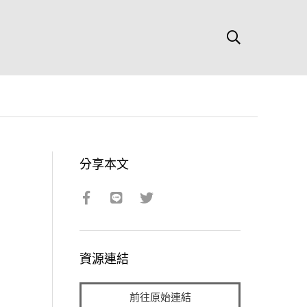
分享本文
資源連結
前往原始連結