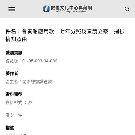
件名：會奏船廠用款十七年分照銷奏請立案一摺抄
搞知照由
識別資訊
館藏號：01-05-003-04-006
著作者
產生者：閩浙總督譚鍾麟
資料類型
資料型式 ：咨
層次：件
描述