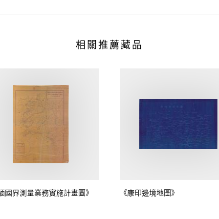
相關推薦藏品
緬國界測量業務實施計畫圖》
《康印邊境地圖》