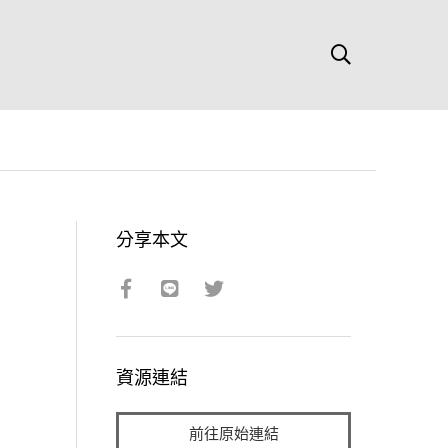
分享本文
資源連結
前往原始連結