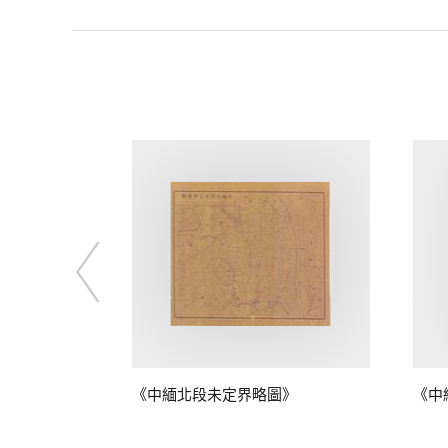
圖》
《中緬北段未定界略圖》
《中