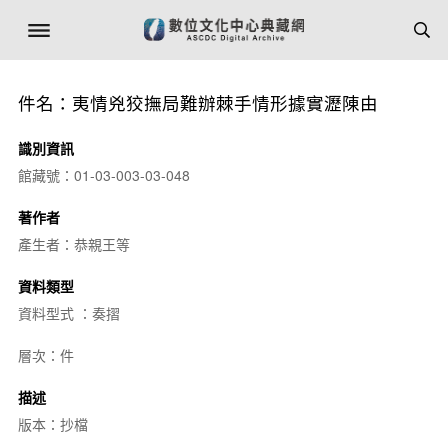
件名：夷情兇狡撫局難辦棘手情形據實瀝陳由
識別資訊
館藏號：01-03-003-03-048
著作者
產生者：恭親王等
資料類型
資料型式 ：奏摺
層次：件
描述
版本：抄檔