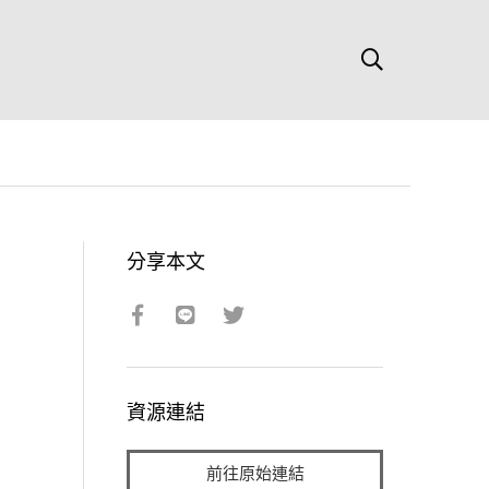
分享本文
資源連結
前往原始連結