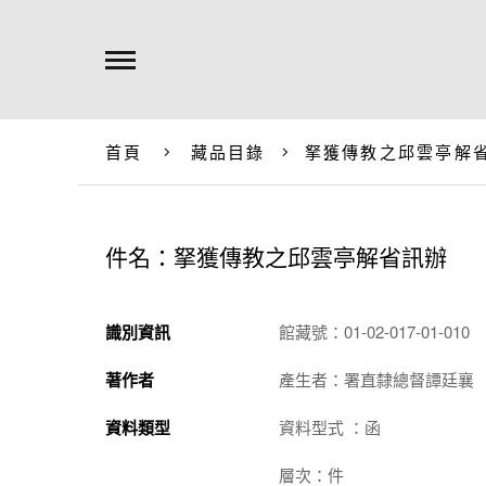
首頁
藏品目錄
拏獲傳教之邱雲亭解
件名：拏獲傳教之邱雲亭解省訊辦
識別資訊
館藏號：01-02-017-01-010
著作者
產生者：署直隸總督譚廷襄
資料類型
資料型式 ：函
層次：件