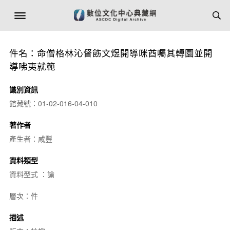
件名：命僧格林沁督飭文煜開導咪酋囑其轉圜並開
導咈夷就範
識別資訊
館藏號：01-02-016-04-010
著作者
產生者：咸豐
資料類型
資料型式 ：諭
層次：件
描述