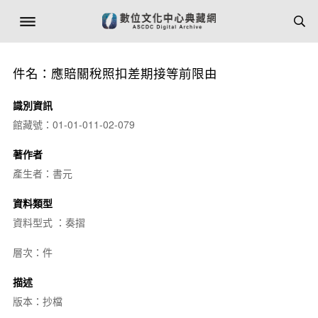
件名：應賠關稅照扣差期接等前限由
識別資訊
館藏號：01-01-011-02-079
著作者
產生者：書元
資料類型
資料型式 ：奏摺
層次：件
描述
版本：抄檔