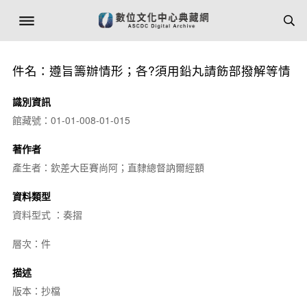
件名：遵旨籌辦情形；各?須用鉛丸請飭部撥解等情
識別資訊
館藏號：01-01-008-01-015
著作者
產生者：欽差大臣賽尚阿；直隸總督訥爾經額
資料類型
資料型式 ：奏摺
層次：件
描述
版本：抄檔