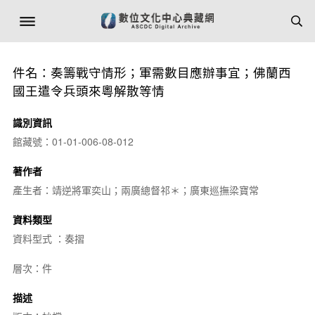
件名：奏籌戰守情形；軍需數目應辦事宜；佛蘭西
國王遣令兵頭來粵解散等情
識別資訊
館藏號：01-01-006-08-012
著作者
產生者：靖逆將軍奕山；兩廣總督祁＊；廣東巡撫梁寶常
資料類型
資料型式 ：奏摺
層次：件
描述