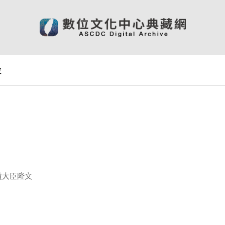
位
贊大臣隆文