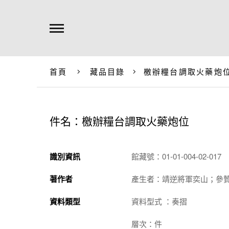
首頁
藏品目錄
檄辦糧台調取火藥炮
件名：檄辦糧台調取火藥炮位
識別資訊
館藏號：01-01-004-02-017
著作者
產生者：靖逆將軍奕山；參
資料類型
資料型式 ：奏摺
層次：件