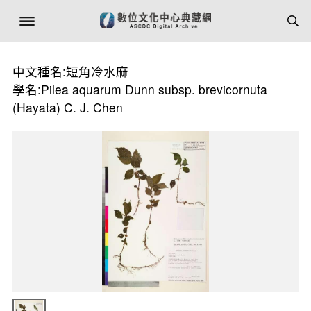
中文種名:短角冷水麻
學名:Pilea aquarum Dunn subsp. brevicornuta
(Hayata) C. J. Chen