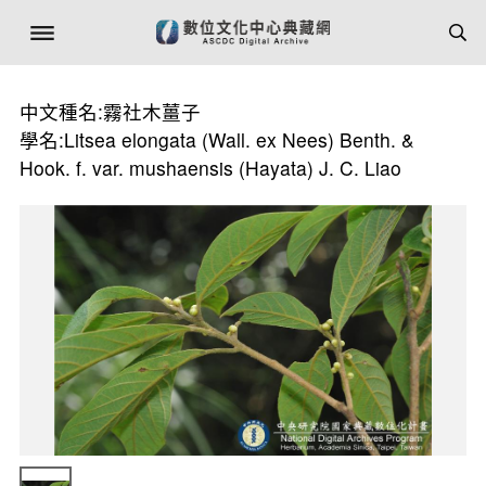
中文種名:霧社木薑子
學名:Litsea elongata (Wall. ex Nees) Benth. &
Hook. f. var. mushaensis (Hayata) J. C. Liao