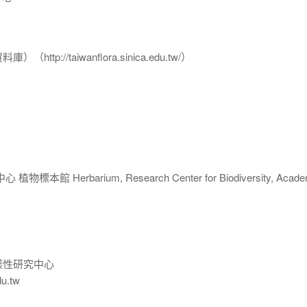
p://taiwanflora.sinica.edu.tw/）
 Herbarium, Research Center for Biodiversity, Acade
樣性研究中心
du.tw