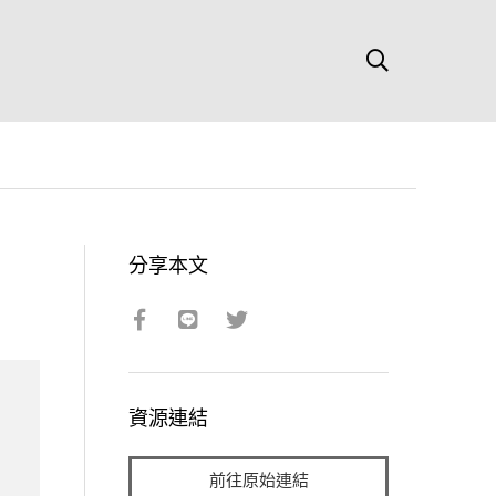
分享本文
資源連結
前往原始連結