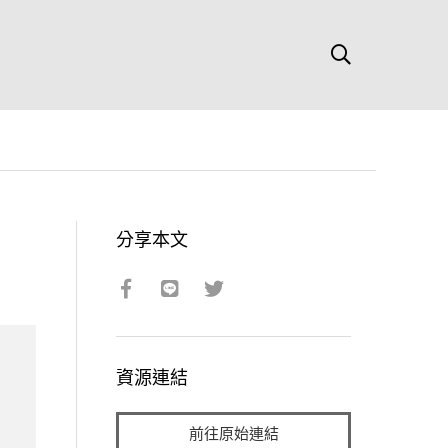
分享本文
資源連結
前往原始連結