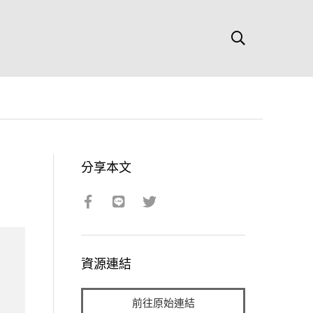
分享本文
資源連結
前往原始連結