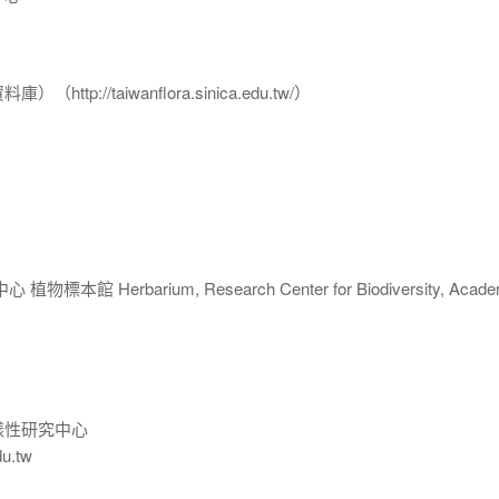
p://taiwanflora.sinica.edu.tw/）
 Herbarium, Research Center for Biodiversity, Acade
樣性研究中心
du.tw