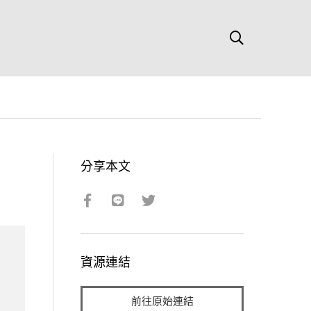
分享本文
資源連結
前往原始連結