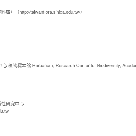
p://taiwanflora.sinica.edu.tw/）
 Herbarium, Research Center for Biodiversity, Acade
樣性研究中心
du.tw