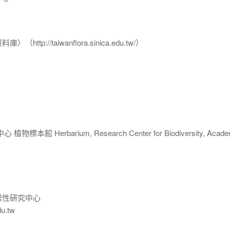
p://taiwanflora.sinica.edu.tw/）
 Herbarium, Research Center for Biodiversity, Acade
樣性研究中心
du.tw