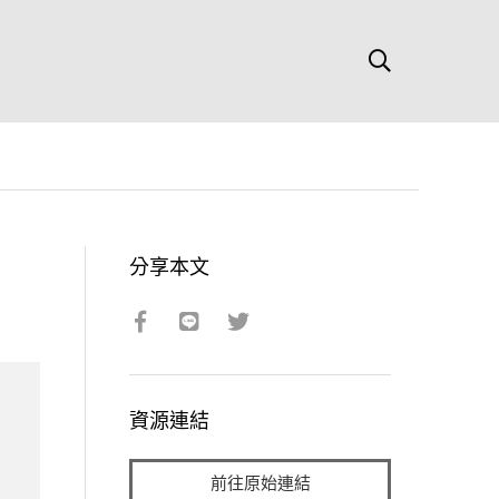
分享本文
資源連結
前往原始連結