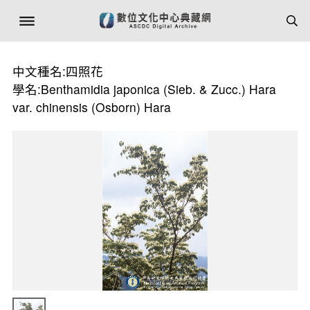
中文種名:四照花
學名:Benthamidia japonica (Sieb. & Zucc.) Hara
var. chinensis (Osborn) Hara