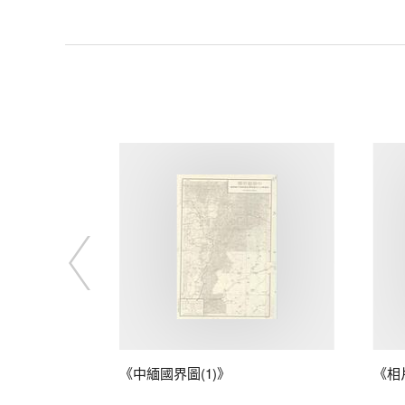
藤
《中緬國界圖(1)》
《相