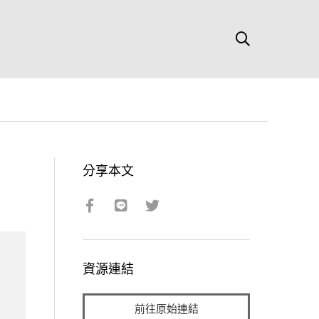
分享本文
資源連結
前往原始連結