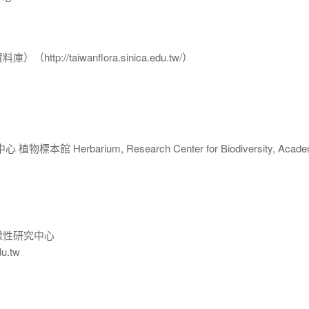
p://taiwanflora.sinica.edu.tw/）
 Herbarium, Research Center for Biodiversity, Acade
樣性研究中心
du.tw