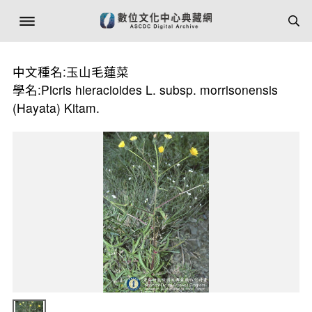
中文種名:玉山毛蓮菜
學名:Picris hieracioides L. subsp. morrisonensis
(Hayata) Kitam.