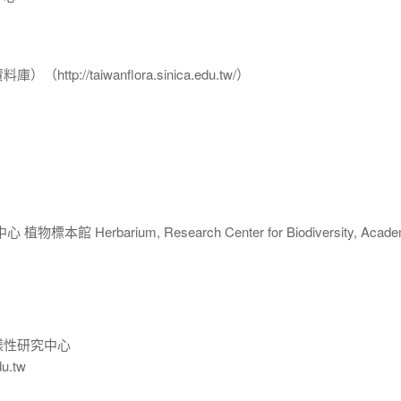
p://taiwanflora.sinica.edu.tw/）
 Herbarium, Research Center for Biodiversity, Acade
樣性研究中心
du.tw