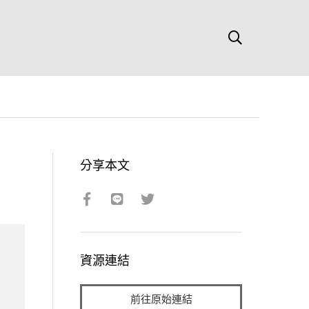
分享本文
資源連結
前往原始連結