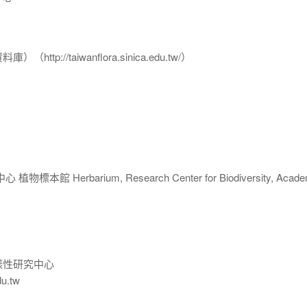
p://taiwanflora.sinica.edu.tw/）
 Herbarium, Research Center for Biodiversity, Acade
樣性研究中心
du.tw