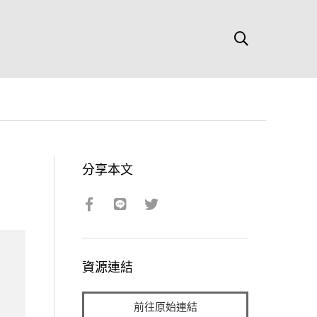
分享本文
資源連結
前往原始連結