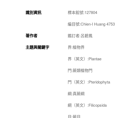
識別資訊
標本館號:127804
編目號:Chien-I Huang 4753
著作者
鑑訂者:呂碧鳳
主題與關鍵字
界:植物界
界（英文）:Plantae
門:蕨類植物門
門（英文）:Pteridophyta
綱:真蕨綱
綱（英文）:Filicopsida
目:蕨目