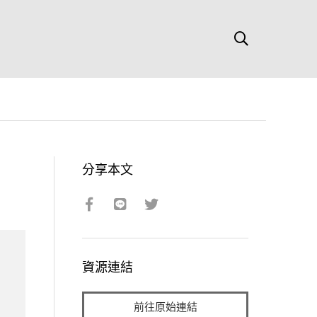
分享本文
資源連結
前往原始連結