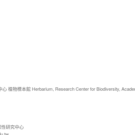
 Herbarium, Research Center for Biodiversity, Acade
樣性研究中心
du.tw