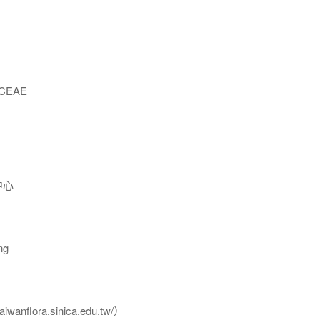
CEAE
中心
ng
flora.sinica.edu.tw/）