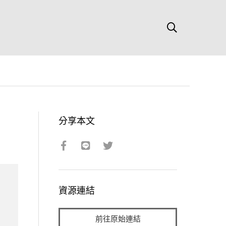
分享本文
資源連結
前往原始連結