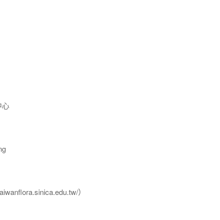
中心
ng
flora.sinica.edu.tw/）