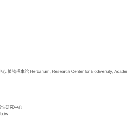
 Herbarium, Research Center for Biodiversity, Acade
樣性研究中心
du.tw