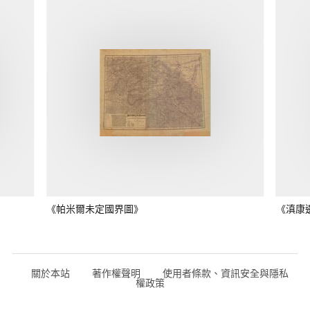
《帕米爾未定國界圖》
《滇康
關於本站
著作權聲明
使用者條款、資訊安全與隱私
權政策