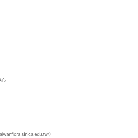
中心
flora.sinica.edu.tw/）