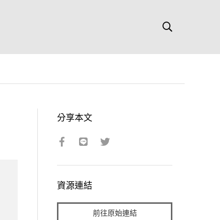
分享本文
資源連結
前往原始連結