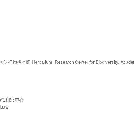
 Herbarium, Research Center for Biodiversity, Acade
樣性研究中心
du.tw