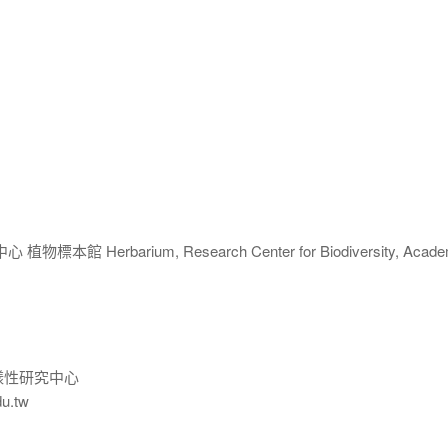
 Herbarium, Research Center for Biodiversity, Acade
樣性研究中心
du.tw