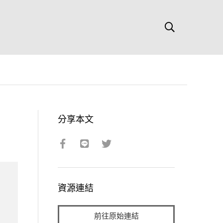
分享本文
資源連結
前往原始連結