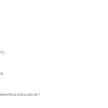
中心
ng
flora.sinica.edu.tw/）