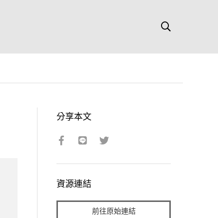
分享本文
資源連結
前往原始連結