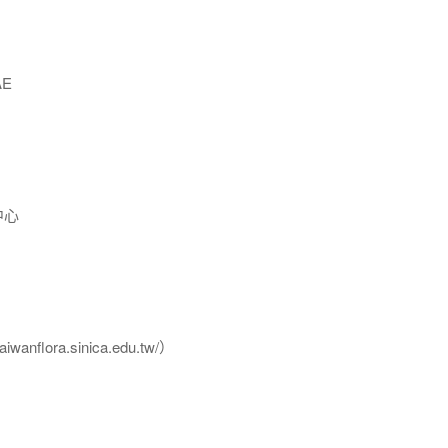
AE
中心
flora.sinica.edu.tw/）