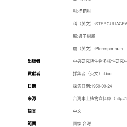
科:梧桐科
科（英文）:STERCULIACE
屬:翅子樹屬
屬（英文）:Pterospermum
出版者
中央研究院生物多樣性研究
貢獻者
採集者（英文）:Liao
日期
採集日期:1958-08-24
來源
台灣本土植物資料庫（http://taiwan
語言
中文
範圍
國家:台灣