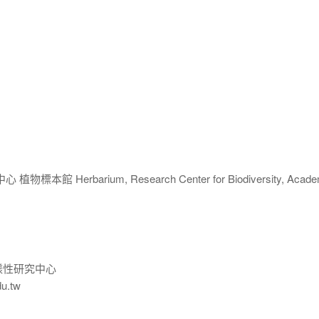
 Herbarium, Research Center for Biodiversity, Acade
樣性研究中心
du.tw