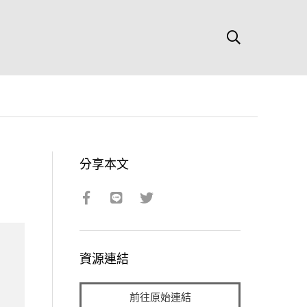
分享本文
資源連結
前往原始連結