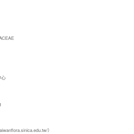
ACEAE
中心
g
flora.sinica.edu.tw/）