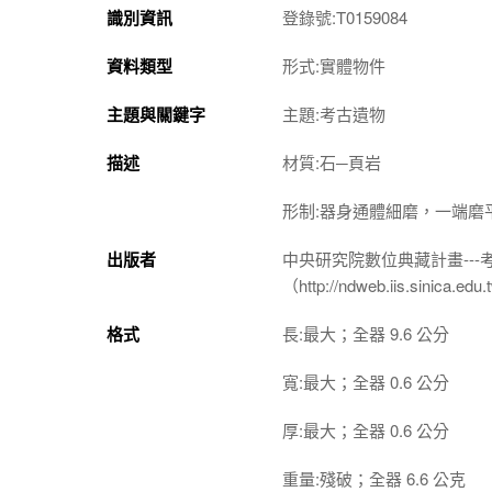
識別資訊
登錄號:T0159084
資料類型
形式:實體物件
主題與關鍵字
主題:考古遺物
描述
材質:石─頁岩
形制:器身通體細磨，一端磨
出版者
中央研究院數位典藏計畫--
（http://ndweb.iis.sinica.ed
格式
長:最大；全器 9.6 公分
寬:最大；全器 0.6 公分
厚:最大；全器 0.6 公分
重量:殘破；全器 6.6 公克