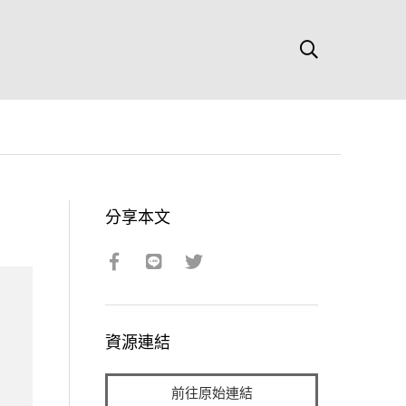
分享本文
資源連結
前往原始連結