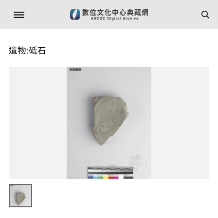
遺物:砥石