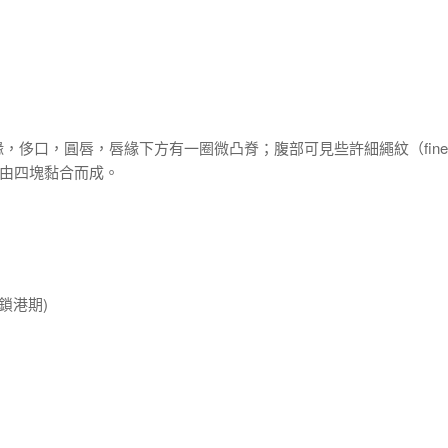
緣，侈口，圓唇，唇緣下方有一圈微凸脊；腹部可見些許細繩紋（fine
ion）；由四塊黏合而成。
鎖港期)