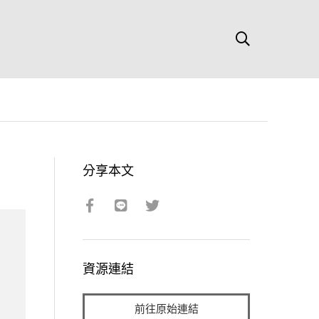
分享本文
資源連結
前往原始連結