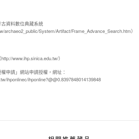
-考古資料數位典藏系統
u.tw/archaeo2_public/System/Artifact/Frame_Advance_Search.htm）
www.ihp.sinica.edu.tw/）
授權申請」網站申請授權，網址：
edu.tw/ihponlinec/ihponline?@@0.8397848014139848