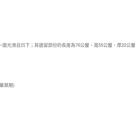
一面光滑且凹下；其遺留部份的長度為76公釐、寬55公釐、厚22公釐
菓葉期)