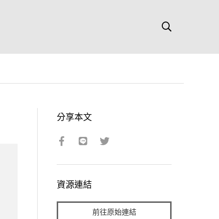
分享本文
資源連結
前往原始連結