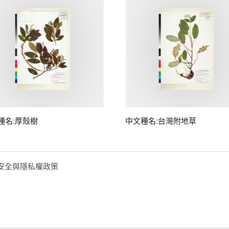
種名:厚殼樹
中文種名:台灣附地草
安全與隱私權政策