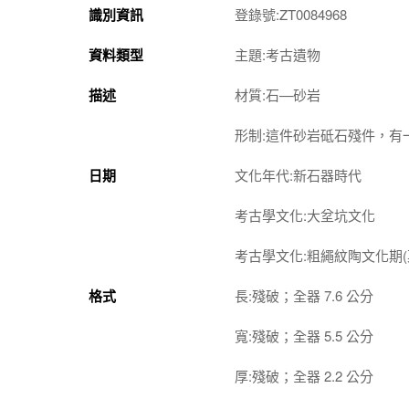
識別資訊
登錄號:ZT0084968
資料類型
主題:考古遺物
描述
材質:石—砂岩
形制:這件砂岩砥石殘件，有
日期
文化年代:新石器時代
考古學文化:大坌坑文化
考古學文化:粗繩紋陶文化期(
格式
長:殘破；全器 7.6 公分
寬:殘破；全器 5.5 公分
厚:殘破；全器 2.2 公分