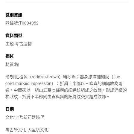
識別資訊
登錄號:T0094952
資料類型
主題:考古遺物
描述
材質:陶
形制:紅橙色（reddish-brown）粗砂陶；器身施滿細繩紋（fine
cord-marked impression）：折肩上半部以三條直的細繩紋為兩
邊，中間夾以一組由五至七條橫的細繩紋組成之紋飾，形成連續的
梯狀紋，折肩下半部則由直與斜的細繩紋交叉組成紋飾。
日期
文化年代:新石器時代
考古學文化:大坌坑文化