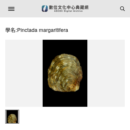
學名:Pinctada margaritifera