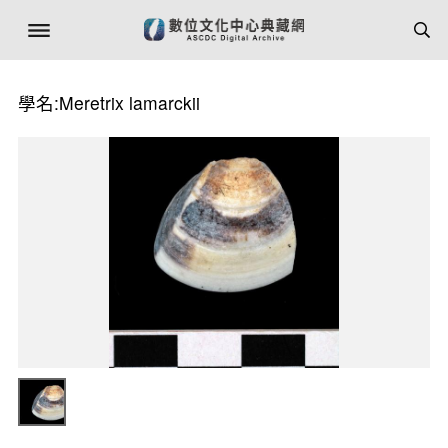
學名:Meretrix lamarckii