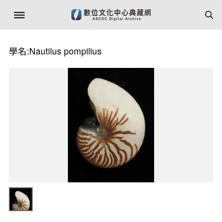
學名:Nautilus pompilius