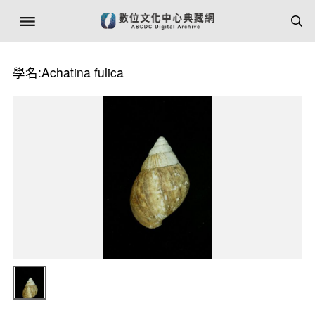
學名:Achatina fulica