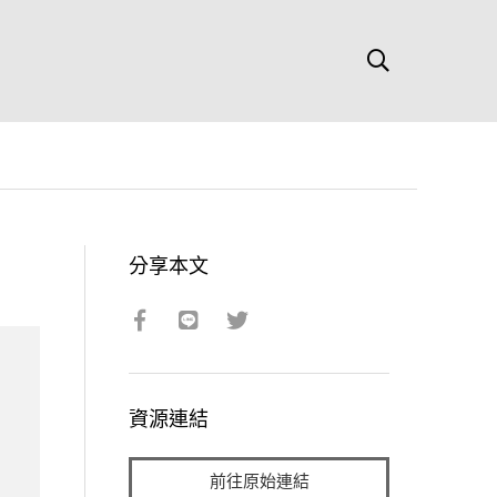
分享本文
資源連結
前往原始連結