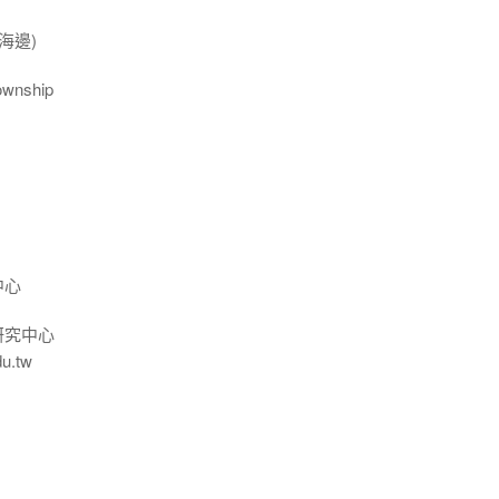
海邊)
wnship
中心
研究中心
du.tw