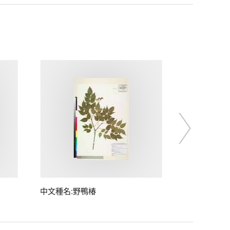
中文種名:野鴨椿