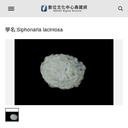
學名:Siphonaria laciniosa