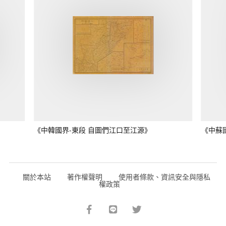
《中韓國界-東段 自圖們江口至江源》
《中蘇
關於本站
著作權聲明
使用者條款、資訊安全與隱私
權政策