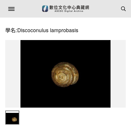
學名:Discoconulus lamprobasis