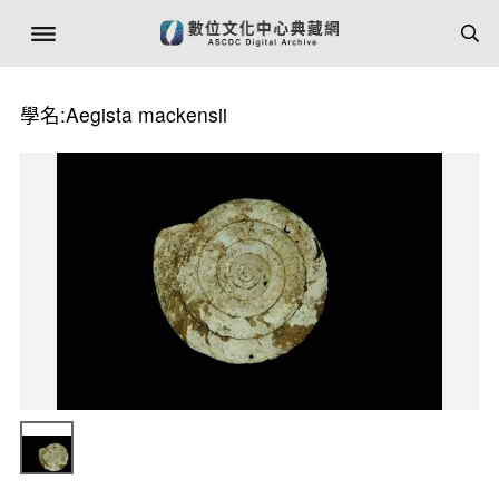
學名:Aegista mackensii