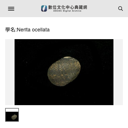
學名:Nerita ocellata