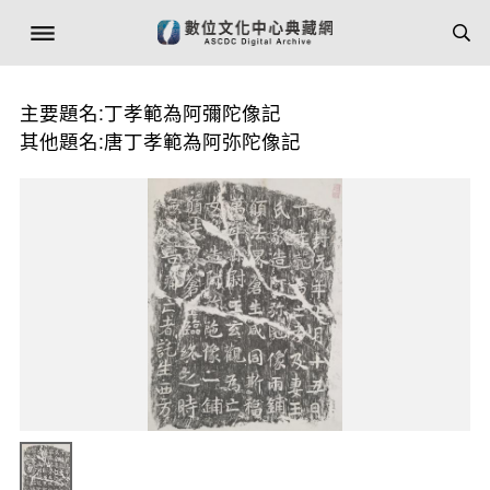
主要題名:丁孝範為阿彌陀像記
其他題名:唐丁孝範為阿弥陀像記