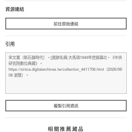
資源連結
前往原始連結
引用
複製引用資訊
相關推薦藏品