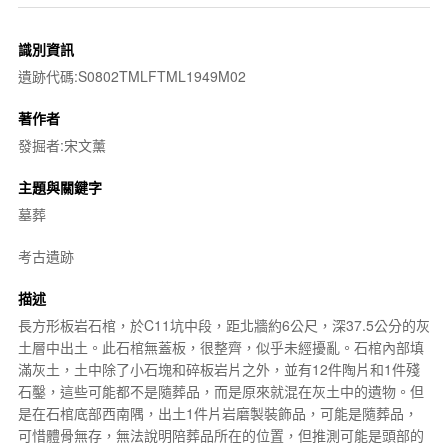
識別資訊
遺跡代碼:S0802TMLFTML1949M02
著作者
發掘者:宋文薰
主題與關鍵字
墓葬
考古遺跡
描述
長方形板岩石棺，於C11坑中段，距北牆約6公尺，深37.5公分的灰
土層中出土。此石棺無蓋板，很整齊，似乎未經擾亂。石棺內部填
滿灰土，土中除了小石塊和碎板岩片之外，並有12件陶片和1件殘
石鑿，這些可能都不是隨葬品，而是原來就混在灰土中的遺物。但
是在石棺底部西南隅，出土1件片岩磨製裝飾品，可能是隨葬品，
可惜體骨無存，無法說明陪葬品所在的位置，但推測可能是頭部的