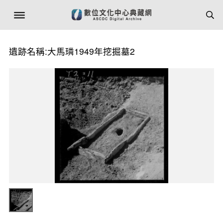
遺跡名稱:大馬璘1949年挖掘墓2