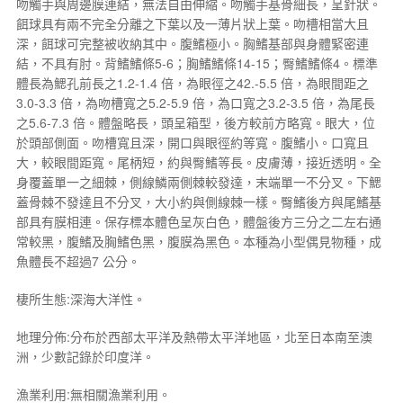
吻觸手與周邊膜連結，無法自由伸縮。吻觸手基骨細長，呈針狀。
餌球具有兩不完全分離之下葉以及一薄片狀上葉。吻槽相當大且
深，餌球可完整被收納其中。腹鰭極小。胸鰭基部與身體緊密連
結，不具有肘。背鰭鰭條5-6；胸鰭鰭條14-15；臀鰭鰭條4。標準
體長為鰓孔前長之1.2-1.4 倍，為眼徑之42.-5.5 倍，為眼間距之
3.0-3.3 倍，為吻槽寬之5.2-5.9 倍，為口寬之3.2-3.5 倍，為尾長
之5.6-7.3 倍。體盤略長，頭呈箱型，後方較前方略寬。眼大，位
於頭部側面。吻槽寬且深，開口與眼徑約等寬。腹鰭小。口寬且
大，較眼間距寬。尾柄短，約與臀鰭等長。皮膚薄，接近透明。全
身覆蓋單一之細棘，側線鱗兩側棘較發達，末端單一不分叉。下鰓
蓋骨棘不發達且不分叉，大小約與側線棘一樣。臀鰭後方與尾鰭基
部具有膜相連。保存標本體色呈灰白色，體盤後方三分之二左右通
常較黑，腹鰭及胸鰭色黑，腹膜為黑色。本種為小型偶見物種，成
魚體長不超過7 公分。
棲所生態:深海大洋性。
地理分佈:分布於西部太平洋及熱帶太平洋地區，北至日本南至澳
洲，少數記錄於印度洋。
漁業利用:無相關漁業利用。